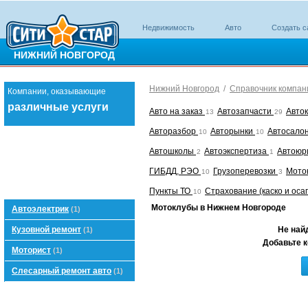
Недвижимость
Авто
Создать с
НИЖНИЙ НОВГОРОД
Нижний Новгород
/
Справочник компан
Компании, оказывающие
различные услуги
Авто на заказ
Автозапчасти
Авто
13
29
Авторазбор
Авторынки
Автосало
10
10
Автошколы
Автоэкспертиза
Автоюр
2
1
ГИБДД, РЭО
Грузоперевозки
Мото
10
3
Пункты ТО
Страхование (каско и оса
10
Мотоклубы в Нижнем Новгороде
Автоэлектрик
(1)
Кузовной ремонт
Не най
(1)
Добавьте к
Моторист
(1)
Слесарный ремонт авто
(1)